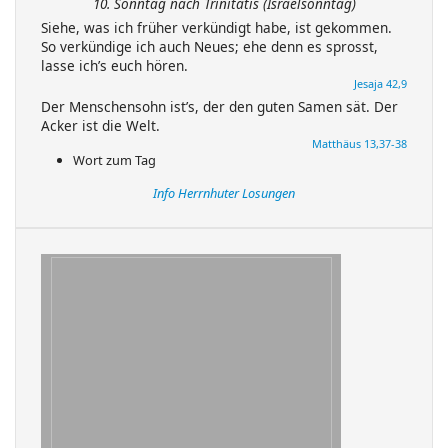
10. Sonntag nach Trinitatis (Israelsonntag)
Siehe, was ich früher verkündigt habe, ist gekommen.
So verkündige ich auch Neues; ehe denn es sprosst,
lasse ich’s euch hören.
Jesaja 42,9
Der Menschensohn ist’s, der den guten Samen sät. Der
Acker ist die Welt.
Matthäus 13,37-38
Wort zum Tag
Info Herrnhuter Losungen