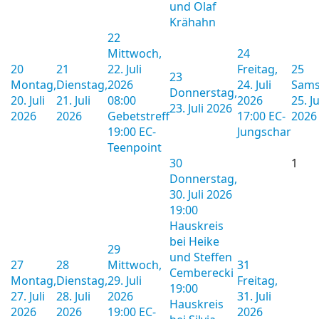
und Olaf
Krähahn
22
Mittwoch,
24
20
21
22. Juli
Freitag,
25
23
Montag,
Dienstag,
2026
24. Juli
Sams
Donnerstag,
20. Juli
21. Juli
08:00
2026
25. Ju
23. Juli 2026
2026
2026
Gebetstreff
17:00 EC-
2026
19:00 EC-
Jungschar
Teenpoint
30
1
Donnerstag,
30. Juli 2026
19:00
Hauskreis
bei Heike
29
und Steffen
27
28
Mittwoch,
31
Cemberecki
Montag,
Dienstag,
29. Juli
Freitag,
19:00
27. Juli
28. Juli
2026
31. Juli
Hauskreis
2026
2026
19:00 EC-
2026