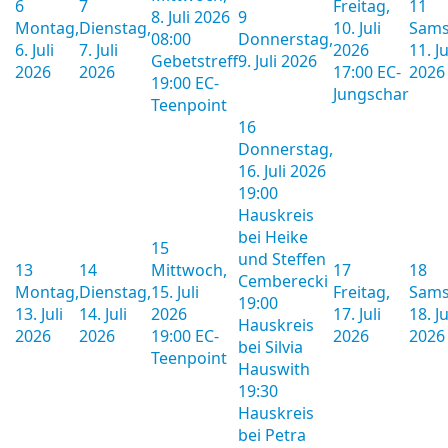
6
7
Freitag,
11
8. Juli 2026
9
Montag,
Dienstag,
10. Juli
Sams
08:00
Donnerstag,
6. Juli
7. Juli
2026
11. Ju
Gebetstreff
9. Juli 2026
2026
2026
17:00 EC-
2026
19:00 EC-
Jungschar
Teenpoint
16
Donnerstag,
16. Juli 2026
19:00
Hauskreis
bei Heike
15
und Steffen
13
14
Mittwoch,
17
18
Cemberecki
Montag,
Dienstag,
15. Juli
Freitag,
Sams
19:00
13. Juli
14. Juli
2026
17. Juli
18. Ju
Hauskreis
2026
2026
19:00 EC-
2026
2026
bei Silvia
Teenpoint
Hauswith
19:30
Hauskreis
bei Petra