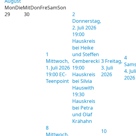
August
Mon
Die
Mit
Don
Fre
Sam
Son
29
30
2
Donnerstag,
2. Juli 2026
19:00
Hauskreis
bei Heike
1
und Steffen
4
Mittwoch,
Cemberecki
3
Freitag,
Sams
1. Juli 2026
19:00
3. Juli
4. Juli
19:00 EC-
Hauskreis
2026
2026
Teenpoint
bei Silvia
Hauswith
19:30
Hauskreis
bei Petra
und Olaf
Krähahn
8
10
Mittwoch,