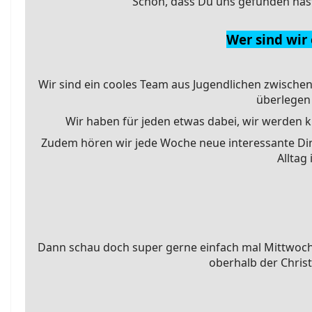
Schön, dass Du uns gefunden has
Wer sind wir
Wir sind ein cooles Team aus Jugendlichen zwische
überlegen 
Wir haben für jeden etwas dabei, wir werden kr
Zudem hören wir jede Woche neue interessante Di
Alltag
Dann schau doch super gerne einfach mal Mittwoch
oberhalb der Christ