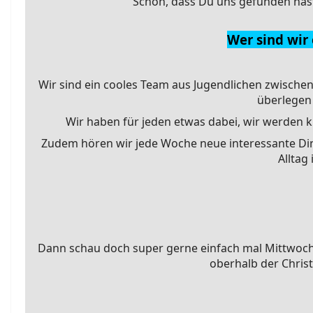
Schön, dass Du uns gefunden has
Wer sind wir
Wir sind ein cooles Team aus Jugendlichen zwische
überlegen 
Wir haben für jeden etwas dabei, wir werden kr
Zudem hören wir jede Woche neue interessante Di
Alltag
Dann schau doch super gerne einfach mal Mittwoch
oberhalb der Christ